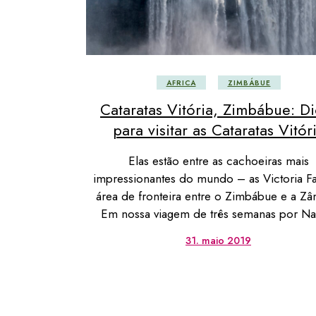
Omã
Quirgui
Tailând
Uzbequ
AFRICA
ZIMBÁBUE
Cataratas Vitória, Zimbábue: Di
para visitar as Cataratas Vitór
Elas estão entre as cachoeiras mais
impressionantes do mundo – as Victoria Fa
área de fronteira entre o Zimbábue e a Zâ
Em nossa viagem de três semanas por N
31. maio 2019