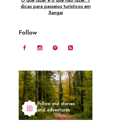
O que fazer e o que não fazer: 7
dicas para passeios turísticos em
Xangai
Follow
Follow our stories
and adventures