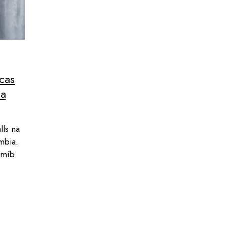
Itália
Finlândia
stão
Letônia
França
ia
Macedônia do Norte
Grã-Bretanha
istão
Noruega
Hungria
cas
Países Baixos
Irlanda
ia
Polônia
Islândia
Rússia
Itália
lls na
Sérvia
Letônia
mbia.
Suécia
Macedônia do Norte
amíb
Turquia
Noruega
Países Baixos
Polônia
Rússia