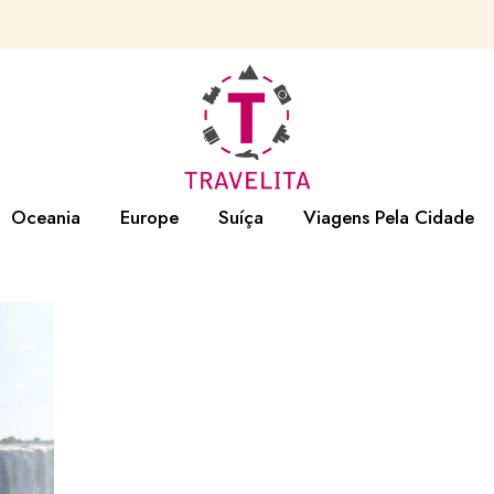
strália
Alemanha
Viagens de cidade na
B
Europa
Bélgica
C
Viagens de cidade em
Croácia
R
outras partes do mundo
Dinamarca
Eslovênia
Oceania
Europe
Suíça
Viagens Pela Cidade
Espanha
Austrália
Finlândia
Alemanha
Viagens de cidade na
Europa
o
França
Bélgica
Viagens de cidade e
a
Grã-Bretanha
Croácia
outras partes do mun
ão
Hungria
Dinamarca
Irlanda
Eslovênia
Islândia
Espanha