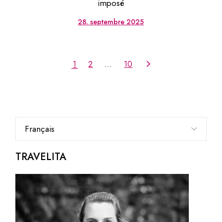
imposé
28. septembre 2025
1
2
…
10
Choisir
une
langue
TRAVELITA