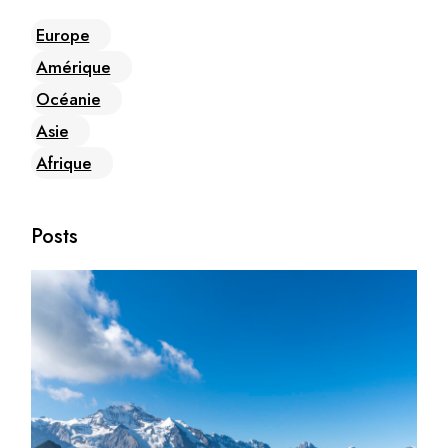
Europe
Amérique
Océanie
Asie
Afrique
Posts