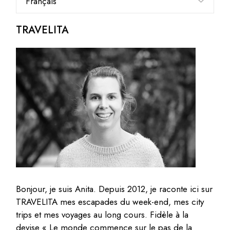
une
langue
TRAVELITA
Bonjour, je suis Anita. Depuis 2012, je raconte ici sur
TRAVELITA mes escapades du week-end, mes city
trips et mes voyages au long cours. Fidèle à la
devise « Le monde commence sur le pas de la